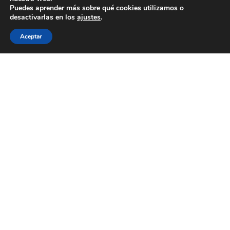
Puedes aprender más sobre qué cookies utilizamos o
desactivarlas en los
ajustes
.
IE Rubio realiza el proyecto de
Instalación fotovoltaica en la bodega
Aceptar
Vera de Estenas (Utiel)
LEER MÁS
Contacta con nosotros